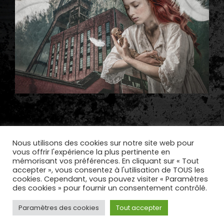
Nous utilisons des cookies sur notre site web pour
vous offrir l'expérience la plus pertinente en
mémorisant vos préférences. En cliquant sur « Tout
accepter », vous consentez à l'utilisation de TOUS les
cookies. Cependant, vous pouvez visiter « Paramètres
des cookies » pour fournir un consentement contrôlé.
Copyright © 2026
Metal East Productions
|
Paramètres des cookies
MusicFocus By
Catch Themes
Tout accepter